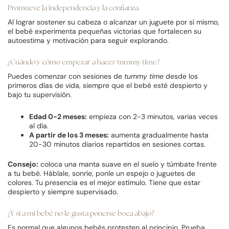
Promueve la independencia y la confianza
Al lograr sostener su cabeza o alcanzar un juguete por sí mismo,
el bebé experimenta pequeñas victorias que fortalecen su
autoestima y motivación para seguir explorando.
¿Cuándo y cómo empezar a hacer tummy time?
Puedes comenzar con sesiones de
tummy time
desde los
primeros días de vida, siempre que el bebé esté despierto y
bajo tu supervisión.
Edad 0-2 meses:
empieza con 2-3 minutos, varias veces
al día.
A partir de los 3 meses:
aumenta gradualmente hasta
20-30 minutos diarios repartidos en sesiones cortas.
Consejo:
coloca una manta suave en el suelo y túmbate frente
a tu bebé. Háblale, sonríe, ponle un espejo o juguetes de
colores. Tu presencia es el mejor estímulo. Tiene que estar
despierto y siempre supervisado.
¿Y si a mi bebé no le gusta ponerse boca abajo?
Es normal que algunos bebés protesten al principio. Prueba