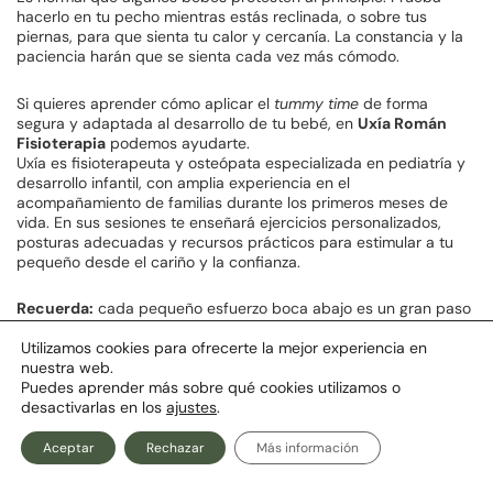
hacerlo en tu pecho mientras estás reclinada, o sobre tus
piernas, para que sienta tu calor y cercanía. La constancia y la
paciencia harán que se sienta cada vez más cómodo.
Si quieres aprender cómo aplicar el
tummy time
de forma
segura y adaptada al desarrollo de tu bebé, en
Uxía Román
Fisioterapia
podemos ayudarte.
Uxía es fisioterapeuta y osteópata especializada en pediatría y
desarrollo infantil, con amplia experiencia en el
acompañamiento de familias durante los primeros meses de
vida. En sus sesiones te enseñará ejercicios personalizados,
posturas adecuadas y recursos prácticos para estimular a tu
pequeño desde el cariño y la confianza.
Recuerda:
cada pequeño esfuerzo boca abajo es un gran paso
hacia la independencia y bienestar del bebé.
Utilizamos cookies para ofrecerte la mejor experiencia en
nuestra web.
Puedes aprender más sobre qué cookies utilizamos o
desactivarlas en los
ajustes
.
uxiaroman
Fisioterapeuta y osteópata
Aceptar
Rechazar
Más información
especializada en bebés y niños, con
más de 10 años de experiencia. De
vuelta en Vigo tras formarme en